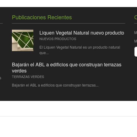
Publicaciones Recientes
C
Liquen Vegetal Natural nuevo producto
M
NUEVOS PRODUCTOS
M
El Liquen Vegetal Natural es un producto natural
que...
Bajarán el ABL a edificios que construyan terrazas
verdes
TERRAZAS VERDES
s
Bajarán el ABL a edificios que construyan terrazas...