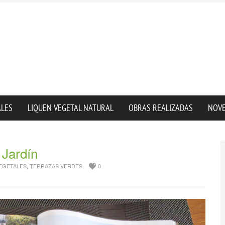
ALES
LIQUEN VEGETAL NATURAL
OBRAS REALIZADAS
NOV
 Jardín
EGETALES
,
TERRAZAS VERDES
0