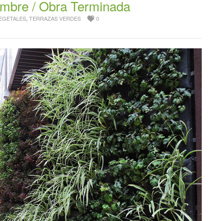
embre / Obra Terminada
EGETALES
,
TERRAZAS VERDES
0