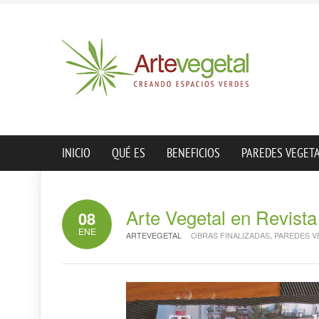
INICIO
QUÉ ES
BENEFICIOS
PAREDES VEGET
Arte Vegetal en Revista
08
ENE
ARTEVEGETAL
OBRAS FINALIZADAS
,
PAREDES V