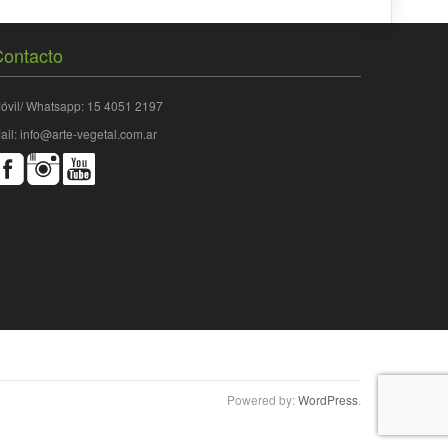
ontacto
óvil/ Whatsapp: 15 4051 2197
ail: info@arte-vegetal.com.ar
Powered by:
WordPress
.